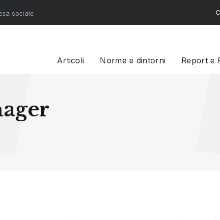
C
resa sociale
Articoli
Norme e dintorni
Report e 
nager