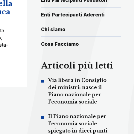
Enti Partecipanti Fondatori
ella
uca
Enti Partecipanti Aderenti
Chi siamo
ta
o,
Cosa Facciamo
sta-
Articoli più letti
Via libera in Consiglio
dei ministri: nasce il
Piano nazionale per
l’economia sociale
Il Piano nazionale per
l’economia sociale
spiegato in dieci punti