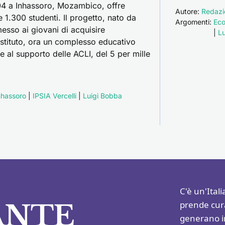
04 a Inhassoro, Mozambico, offre
Autore:
Redazi
 1.300 studenti. Il progetto, nato da
Argomenti:
Eco
esso ai giovani di acquisire
|
L
istituto, ora un complesso educativo
ie al supporto delle ACLI, del 5 per mille
nhassoro
|
IPSIA Vercelli
|
Luigi Bobba
C'è un'Itali
ANTE
prende cura.
generano im