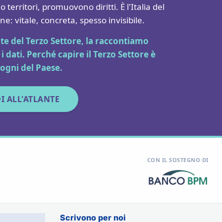
territori, promuovono diritti. È l'Italia del
: vitale, concreta, spesso invisibile.
nte del Terzo Settore, la raccontiamo
i dati. Perché capire il Terzo Settore è
sogni del Paese.
I ALL'ATLANTE
CON IL SOSTEGNO DI
Scrivono per noi