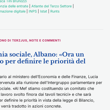
sca Tini Brunozzi
nzia delle entrate
|
Atlante del Terzo Settore
|
mazione digitale
|
INPS
|
Istat
|
Runts
ONO DI TERZJUS
,
NOTE E COMMENTI
a sociale, Albano: «Ora un
 per definire le priorità del
tario al ministero dell’Economia e delle Finanze, Lucia
ervenuta alla riunione dell'Intergruppo parlamentare per
ociale. «Al Mef stiamo costituendo un comitato che
l lavoro svolto finora dai tavoli tecnici» e che sarà
 definire le priorità in vista della legge di Bilancio,
 verrà tradotto in azioni concrete.