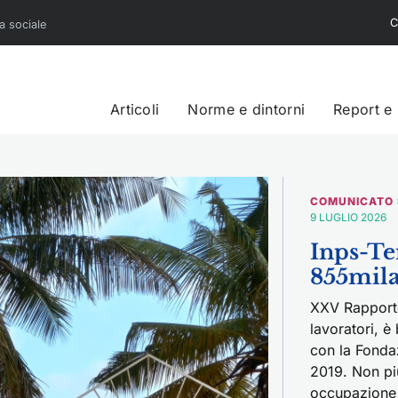
C
sa sociale
Articoli
Norme e dintorni
Report e
COMUNICATO
9 LUGLIO 2026
Inps-Ter
855mila
XXV Rapporto
lavoratori, è
con la Fonda
2019. Non più
occupazione 