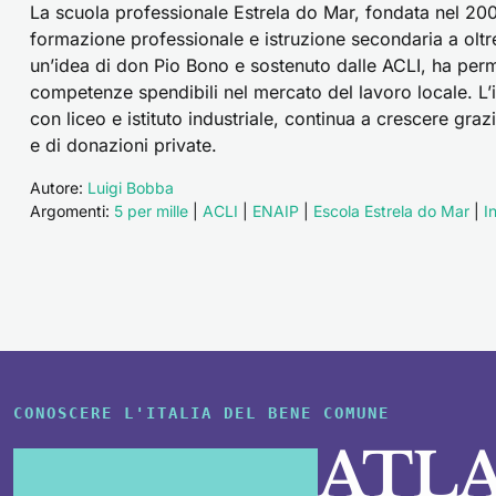
La scuola professionale Estrela do Mar, fondata nel 20
formazione professionale e istruzione secondaria a oltre
un’idea di don Pio Bono e sostenuto dalle ACLI, ha perm
competenze spendibili nel mercato del lavoro locale. L’
con liceo e istituto industriale, continua a crescere graz
e di donazioni private.
Autore:
Luigi Bobba
Argomenti:
5 per mille
|
ACLI
|
ENAIP
|
Escola Estrela do Mar
|
I
CONOSCERE L'ITALIA DEL BENE COMUNE
ATL