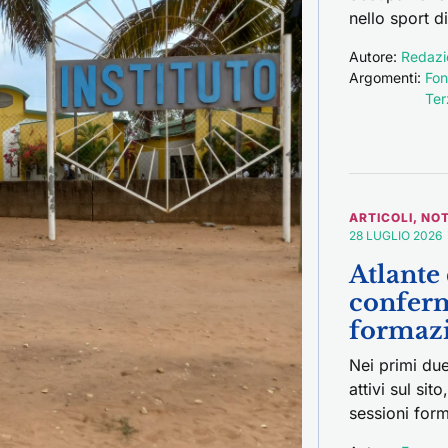
nello sport d
Autore:
Redazi
Argomenti:
Fon
Ter
ARTICOLI
,
NOT
28 LUGLIO 2026
Atlante 
conferm
formaz
Nei primi due
attivi sul sit
sessioni form