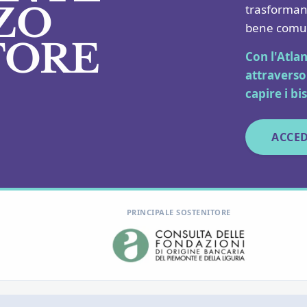
ZO
trasformano 
bene comune
TORE
Con l'Atla
attraverso 
capire i bi
ACCED
PRINCIPALE SOSTENITORE