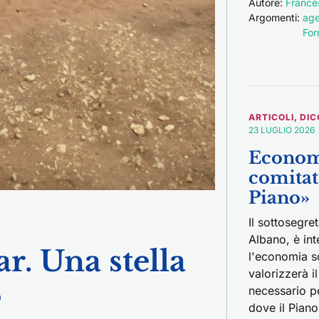
Autore:
France
Argomenti:
age
For
ARTICOLI
,
DIC
23 LUGLIO 2026
Economi
comitato
Piano»
Il sottosegre
Albano, è int
r. Una stella
l'economia s
valorizzerà i
o
necessario per
dove il Piano