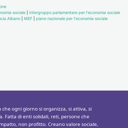
one
nomia sociale
|
Intergruppo parlamentare per l'economia sociale
ucia Albano
|
MEF
|
piano nazionale per l'economia sociale
a che ogni giorno si organizza, si attiva, si
 Fatta di enti solidali, reti, persone che
patto, non profitto. Creano valore sociale,