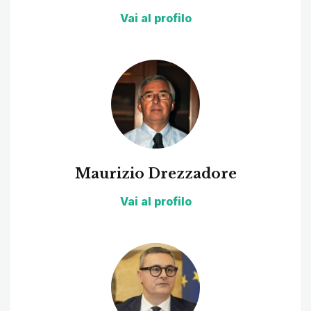
Vai al profilo
Maurizio Drezzadore
Vai al profilo