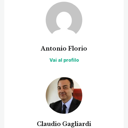
Antonio Florio
Vai al profilo
Claudio Gagliardi