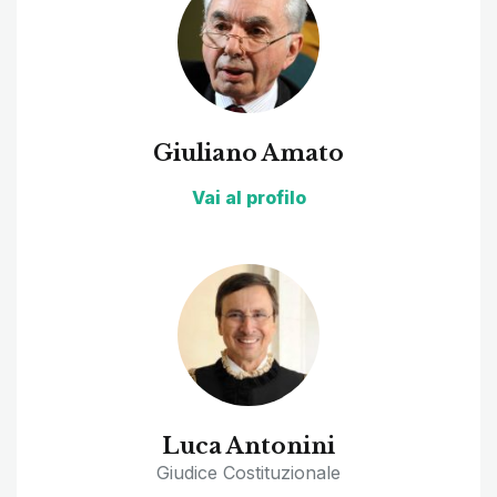
Giuliano Amato
Vai al profilo
Luca Antonini
Giudice Costituzionale