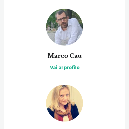
Marco Cau
Vai al profilo