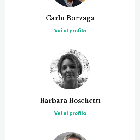
Carlo Borzaga
Vai al profilo
Barbara Boschetti
Vai al profilo