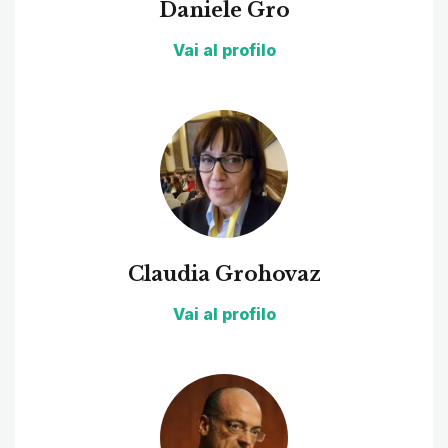
Daniele Gro
Vai al profilo
Claudia Grohovaz
Vai al profilo