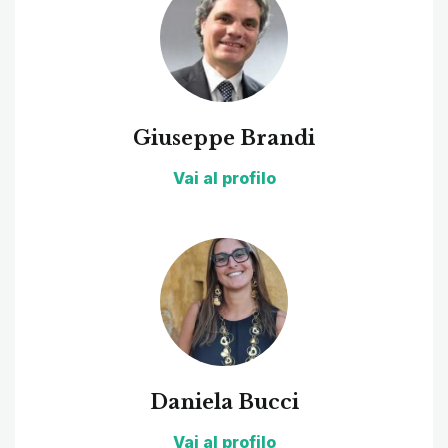
Giuseppe Brandi
Vai al profilo
Daniela Bucci
Vai al profilo