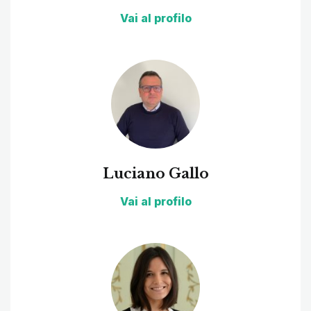
Vai al profilo
Luciano Gallo
Vai al profilo