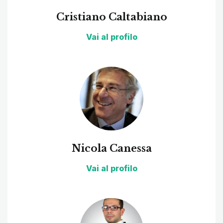
Cristiano Caltabiano
Vai al profilo
Nicola Canessa
Vai al profilo