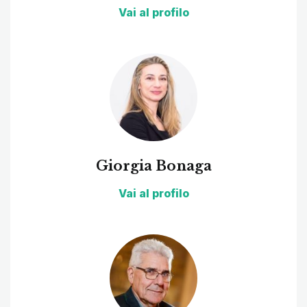
Vai al profilo
Giorgia Bonaga
Vai al profilo