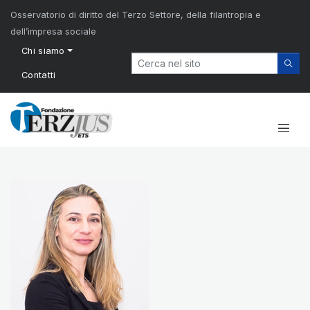
Osservatorio di diritto del Terzo Settore, della filantropia e
dell’impresa sociale
Chi siamo
Contatti