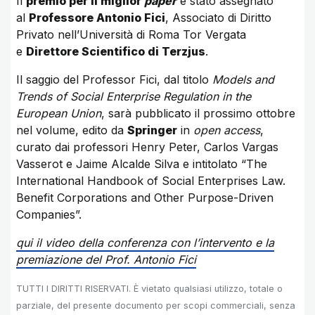
Il
premio per il miglior
paper
è stato assegnato
al
Professore Antonio Fici
, Associato di Diritto
Privato nell’Università di Roma Tor Vergata
e
Direttore Scientifico di Terzjus
.
Il saggio del Professor Fici, dal titolo
Models and
Trends of Social Enterprise Regulation in the
European Union
,
sarà pubblicato il prossimo ottobre
nel volume, edito da
Springer
in
open access
,
curato dai professori Henry Peter, Carlos Vargas
Vasserot e Jaime Alcalde Silva e intitolato “The
International Handbook of Social Enterprises Law.
Benefit Corporations and Other Purpose-Driven
Companies”.
qui il video della conferenza con l’intervento e la
premiazione del Prof. Antonio Fici
TUTTI I DIRITTI RISERVATI. È vietato qualsiasi utilizzo, totale o
parziale, del presente documento per scopi commerciali, senza