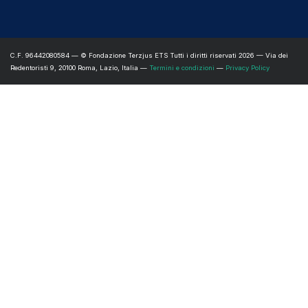
C.F. 96442080584 — © Fondazione Terzjus ETS Tutti i diritti riservati 2026 — Via dei
Redentoristi 9, 20100 Roma, Lazio, Italia —
Termini e condizioni
—
Privacy Policy