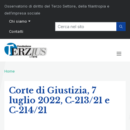
Osservatorio di diritto del Terzo Settore, della filantropia e
dell’impresa sociale
Chi siamo
Contatti
Home
Corte di Giustizia, 7
luglio 2022, C‑213/21 e
C‑214/21