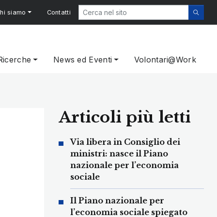
hi siamo
Contatti
Ricerche
News ed Eventi
Volontari@Work
Articoli più letti
Via libera in Consiglio dei
ministri: nasce il Piano
nazionale per l’economia
sociale
Il Piano nazionale per
l’economia sociale spiegato