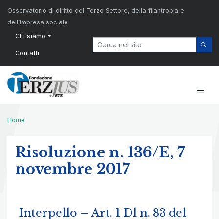
Osservatorio di diritto del Terzo Settore, della filantropia e
dell’impresa sociale
Chi siamo
Contatti
Home
Risoluzione n. 136/E, 7
novembre 2017
Interpello – Art. 1 Dl n. 83 del