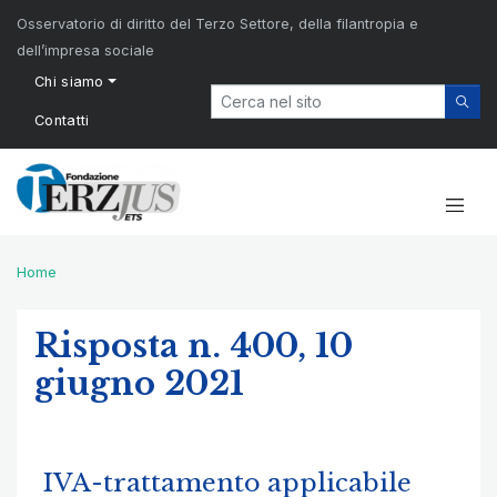
Osservatorio di diritto del Terzo Settore, della filantropia e
dell’impresa sociale
Chi siamo
Contatti
Home
Risposta n. 400, 10
giugno 2021
IVA-trattamento applicabile