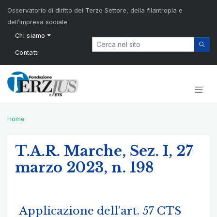
Osservatorio di diritto del Terzo Settore, della filantropia e
dell’impresa sociale
Chi siamo
Contatti
Home
T.A.R. Marche, Sez. I, 27
marzo 2023, n. 198
Applicazione dell’art. 57 CTS