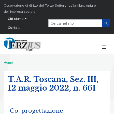
Osservatorio di diritto del Terzo Settore, della filantropia e
dell’impresa sociale
Chi siamo
Contatti
Home
T.A.R. Toscana, Sez. III,
12 maggio 2022, n. 661
Co-progettazione: