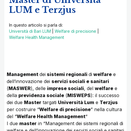
Master di Università
LUM e Terzjus
In questo articolo si parla di:
Università di Bari LUM
|
Welfare di precisione
|
Welfare Health Management
Management
dei
sistemi regionali
di
welfare
e
dell’innovazione dei
servizi sociali e sanitari
(
MASWER
), delle
imprese sociali
, del
welfare
e
della
previdenza sociale
(
MISWEPS
): il successo
dei due
Master
targati
Università Lum
e
Terzjus
per costruire “
Welfare di precisione
” nella cultura
del “
Welfare Health Management
“
I due
master
in “Management dei sistemi regionali di
welfare e dell’innovazione dei servizi sociali e sanitari