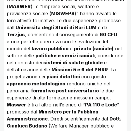
(
MASWER
)” e “Imprese sociali, welfare e
previdenza sociale (
MISWEPS
)” hanno avviato le
loro attività formative. Le due esperienze promosse
dall’
Università degli Studi di Bari LUM
e da
Terzjus
, consentono il conseguimento di
60 CFU
e una perfetta coerenza con le evoluzioni del
mondo del
lavoro pubblico
e
privato (sociale)
nel
settore delle
politiche e servizi social
i, considerate
nel contesto dei
sistemi di salute globale
e
dell’attuazione delle
Missioni 5 e 6 del PNRR
. La
progettazione dei
piani didattici
con questo
approccio metodologico
rendono uniche nel
panorama
formativo post universitario
le due
esperienze di alta formazione messe in campo.
Maswer
è tra l’altro nell’elenco di “
PA 110 e Lode
”
promosso dal
Ministero per la Pubblica
Amministrazione
. Diretti scientificamente dal
Dott.
Gianluca Budano
(Welfare Manager pubblico e