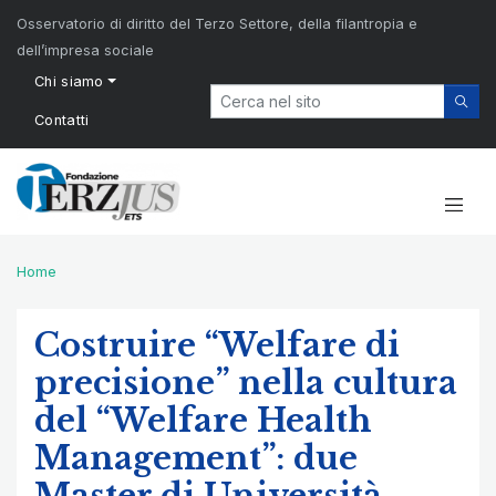
Osservatorio di diritto del Terzo Settore, della filantropia e
dell’impresa sociale
Chi siamo
Contatti
Home
Costruire “Welfare di
precisione” nella cultura
del “Welfare Health
Management”: due