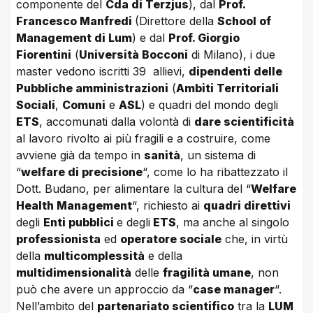
componente del
Cda di Terzjus
), dal
Prof.
Francesco Manfredi
(Direttore della
School of
Management di Lum
) e dal
Prof. Giorgio
Fiorentini
(
Università Bocconi
di Milano), i due
master vedono iscritti 39 allievi,
dipendenti delle
Pubbliche amministrazioni
(
Ambiti Territoriali
Sociali
,
Comuni
e
ASL
) e quadri del mondo degli
ETS
, accomunati dalla volontà di
dare scientificità
al lavoro rivolto ai più fragili e a costruire, come
avviene già da tempo in
sanità
, un sistema di
“
welfare di precisione
“, come lo ha ribattezzato il
Dott. Budano, per alimentare la cultura del “
Welfare
Health Management
“, richiesto ai
quadri direttivi
degli
Enti pubblici
e degli
ETS
, ma anche al singolo
professionista
ed
operatore sociale
che, in virtù
della
multicomplessità
e della
multidimensionalità
delle
fragilità umane
, non
può che avere un approccio da “
case manager
“.
Nell’ambito del
partenariato scientifico
tra la
LUM