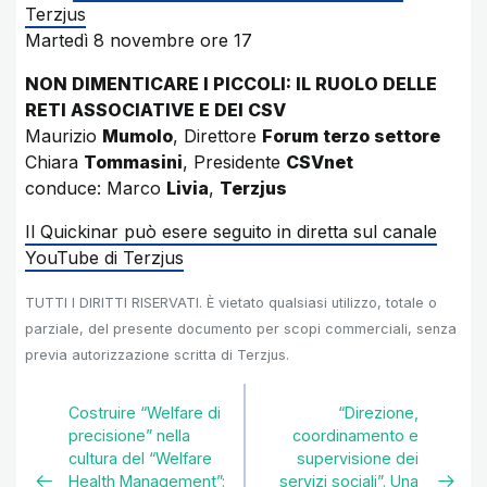
Terzjus
Martedì 8 novembre ore 17
NON DIMENTICARE I PICCOLI: IL RUOLO DELLE
RETI ASSOCIATIVE E DEI CSV
Maurizio
Mumolo
, Direttore
Forum terzo settore
Chiara
Tommasini
, Presidente
CSVnet
conduce: Marco
Livia
,
Terzjus
Il Quickinar può esere seguito in diretta sul canale
YouTube di Terzjus
TUTTI I DIRITTI RISERVATI. È vietato qualsiasi utilizzo, totale o
parziale, del presente documento per scopi commerciali, senza
previa autorizzazione scritta di Terzjus.
Costruire “Welfare di
“Direzione,
precisione” nella
coordinamento e
cultura del “Welfare
supervisione dei
Health Management”:
servizi sociali”. Una