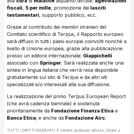
alla
cura
di
malattie
alquanto diffuse:
agevolazioni
fiscali
,
5 per mille
, promozione dei
lasciti
testamentari
, supporto pubblico, ecc.
Grazie al contributo dei membri stranieri del
Comitato scientifico di Terzjus, il Rapporto europeo
sarà diffuso in tutti i paesi europei coinvolti nonché a
livello di Unione europea, grazie alla pubblicazione
presso un editore internazionale:
Giappichelli
associato con
Springer
. Sarà realizzata anche una
sintesi in lingua italiana che verrà resa disponibile
gratuitamente sul sito di Terzjus e da altri siti
specializzati e/o interessati alla sua diffusione.
La realizzazione del primo Terzjus European Report
(che avrà cadenza biennale) è sostenuta
prioritariamente da
Fondazione Finanza Etica
e
Banca Etica
; e anche da
Fondazione Airc
.
TUTTI I DIRITTI RISERVATI. È vietato qualsiasi utilizzo, totale o