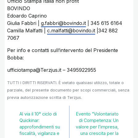
Ufficio Stampa Italia non profit
BOVINDO
Edoardo Caprino
Giulia Fabbri |
g.fabbri@bovindo.it
| 345 615 6164
Camilla Malfatti |
c.malfatti@bovindo.it
|342 882
7067
Per info e contatti sull’intervento del Presidente
Bobba:
ufficiotampa@Terzjus.it
– 3495922955
TUTTI I DIRITTI RISERVATI. È vietato qualsiasi utilizzo, totale o
parziale, del presente documento per scopi commerciali, senza
previa autorizzazione scritta di Terzjus.
Al via il 10° ciclo di
Evento “Volontariato
Quickinar:
di Competenza: Un
approfondimenti su
valore per l’impresa,
fiscalità, vigilanza e
una crescita per la