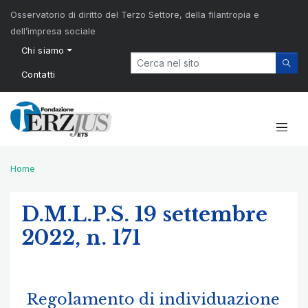
Osservatorio di diritto del Terzo Settore, della filantropia e
dell’impresa sociale
Chi siamo
Contatti
Home
D.M.L.P.S. 19 settembre
2022, n. 171
Regolamento di individuazione