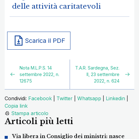
delle attività caritatevoli
Scarica il PDF
Nota M.L.P.S. 14
T.A.R. Sardegna, Sez.
settembre 2022, n.
II, 23 settembre
12675
2022, n. 624
Condividi:
Facebook
|
Twitter
|
Whatsapp
|
Linkedin
|
Copia link
Stampa articolo
Articoli più letti
Via libera in Consiglio dei ministri: nasce