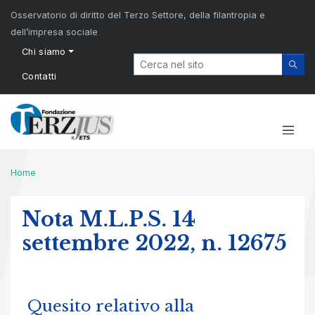
Osservatorio di diritto del Terzo Settore, della filantropia e
dell’impresa sociale
Chi siamo
Contatti
Home
Nota M.L.P.S. 14
settembre 2022, n. 12675
Quesito relativo alla