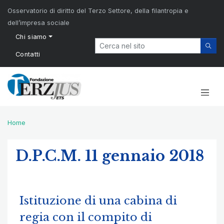
Osservatorio di diritto del Terzo Settore, della filantropia e
dell’impresa sociale
Chi siamo
Contatti
Home
D.P.C.M. 11 gennaio 2018
Istituzione di una cabina di
regia con il compito di