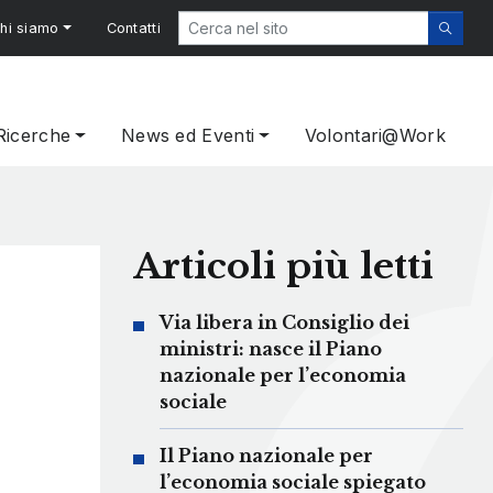
hi siamo
Contatti
Ricerche
News ed Eventi
Volontari@Work
Articoli più letti
Via libera in Consiglio dei
ministri: nasce il Piano
nazionale per l’economia
sociale
Il Piano nazionale per
l’economia sociale spiegato