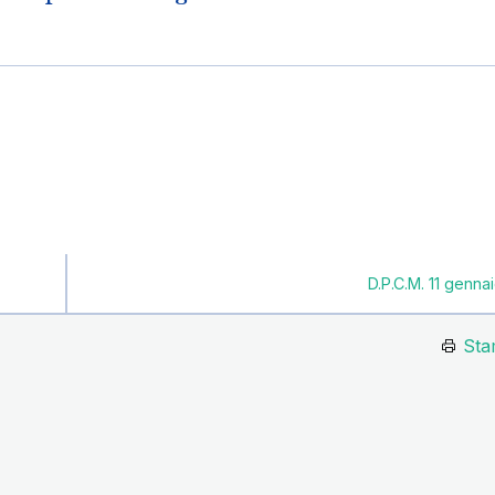
D.P.C.M. 11 genna
Sta