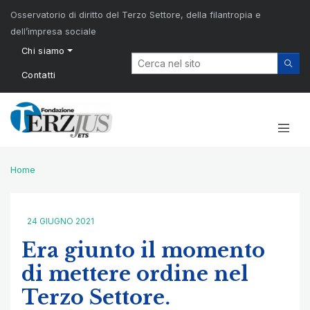
Osservatorio di diritto del Terzo Settore, della filantropia e
dell’impresa sociale
Chi siamo
Contatti
Home
24 GIUGNO 2021
Era giunto il momento
di mettere ordine nel
Terzo Settore.