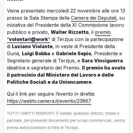
Viene presentato mercoledì 22 novembre alle ore 13
presso la Sala Stampa della
Camera dei Deputati
, su
iniziativa del Presidente della XI Commissione lavoro
pubblico e privato,
Walter Rizzetto
, il
premio
“
volontari@work
”
di Terzjus con la partecipazione
di
Luciano Violante
, in veste di Presidente della
Guria,
Luigi Bobba
e
Gabriele Sepio
, Presidente e
Segretario generale di Terzjus, e
Sara Vinciguerra
ideatrice e segretario del Premio.
Il premio ha avuto
il patrocinio dal Ministero del Lavoro e delle
Politiche Sociali e da Unioncamere
.
Qui il link per seguire l’evento in diretta:
https://webtv.camera.it/evento/23867
TUTTI I DIRITTI RISERVATI. È vietato qualsiasi utilizzo, totale o
parziale, del presente documento per scopi commerciali, senza
previa autorizzazione scritta di Terzjus.