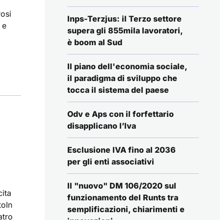
osi
Inps-Terzjus: il Terzo settore
 e
supera gli 855mila lavoratori,
è boom al Sud
Il piano dell'economia sociale,
il paradigma di sviluppo che
tocca il sistema del paese
Odv e Aps con il forfettario
disapplicano l’Iva
Esclusione IVA fino al 2036
per gli enti associativi
Il "nuovo" DM 106/2020 sul
ita
funzionamento del Runts tra
toIn
semplificazioni, chiarimenti e
atro