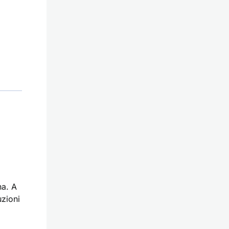
na. A
uzioni