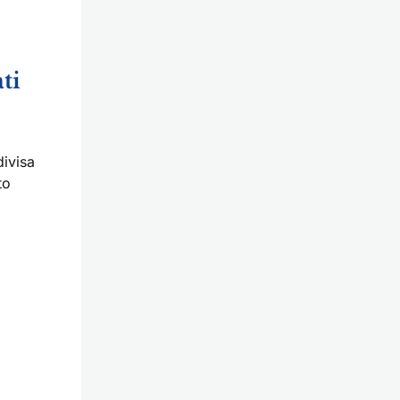
ti
divisa
to