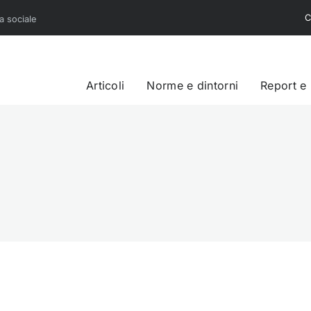
C
sa sociale
Articoli
Norme e dintorni
Report e
s