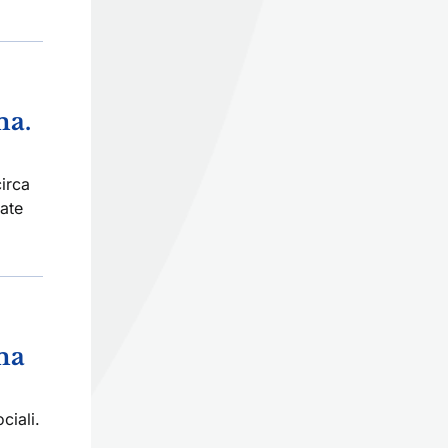
ma.
circa
ate
ma
ciali.