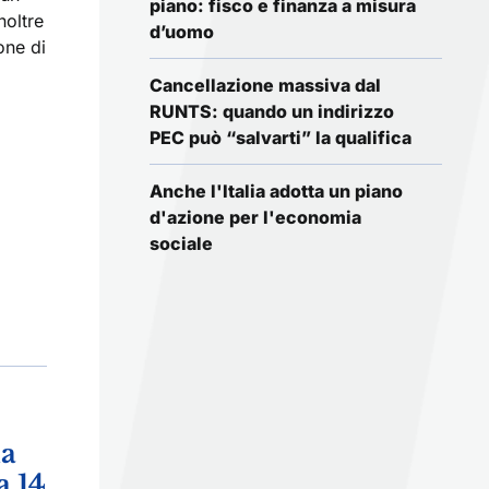
piano: fisco e finanza a misura
noltre
d’uomo
one di
Cancellazione massiva dal
RUNTS: quando un indirizzo
PEC può “salvarti” la qualifica
Anche l'Italia adotta un piano
d'azione per l'economia
sociale
ma
a 14