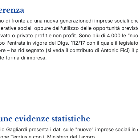
ferenza
o di fronte ad una nuova generazionedi imprese sociali ch
erative sociali oppure dall'utilizzo delle opportunità previst
ivato o privato profit e non profit. Sono più di 4.000 le “nu
o l'entrata in vigore del Dlgs. 112/17 con il quale il legislat
e – ha ridisegnato (si veda il contributo di Antonio Fici) il p
ale forma di impresa.
une evidenze statistiche
o Gagliardi presenta i dati sulle "nuove" imprese sociali in
one Terzjus e con il Ministero del Lavoro.