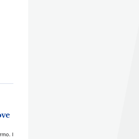
ove
rmo. I