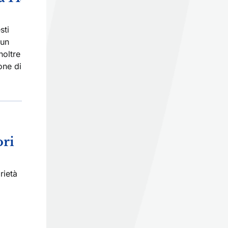
sti
 un
noltre
one di
ori
rietà