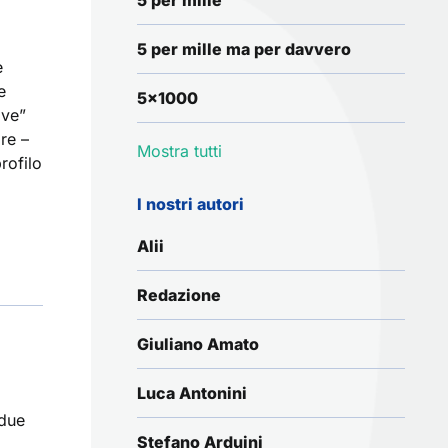
5 per mille
5 per mille ma per davvero
e
e
5x1000
ove”
ore –
Mostra tutti
rofilo
I nostri autori
Alii
Redazione
Giuliano Amato
Luca Antonini
 due
Stefano Arduini