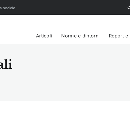
C
sa sociale
Articoli
Norme e dintorni
Report e
li