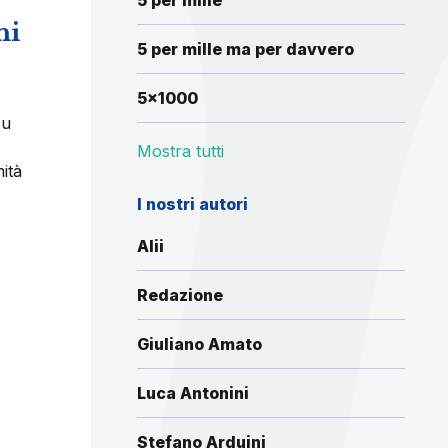
5 per mille
ni
5 per mille ma per davvero
5x1000
su
Mostra tutti
ità
I nostri autori
Alii
Redazione
Giuliano Amato
Luca Antonini
Stefano Arduini