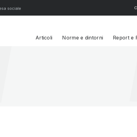
C
resa sociale
Articoli
Norme e dintorni
Report e 