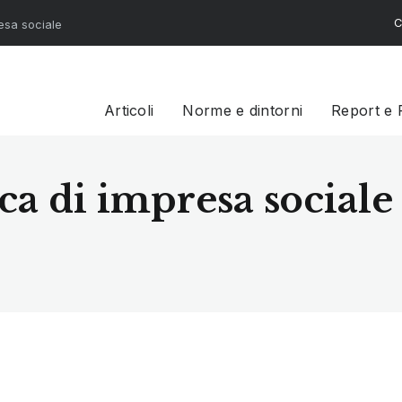
C
resa sociale
Articoli
Norme e dintorni
Report e 
ica di impresa sociale