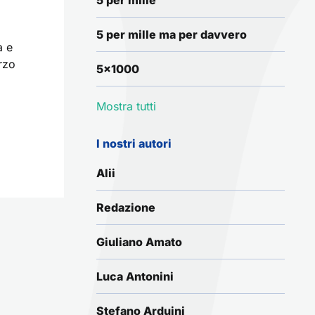
5 per mille
5 per mille ma per davvero
a e
erzo
5x1000
Mostra tutti
I nostri autori
Alii
Redazione
Giuliano Amato
Luca Antonini
Stefano Arduini