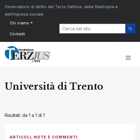
Osservatorio di diritto del Terzo Settore, della filantropia e
dell’impresa sociale
Chi siamo
Contatti
Università di Trento
Risultati: da 1 a 1 di
1
ARTICOLI
,
NOTE E COMMENTI