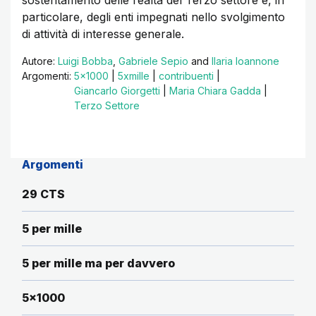
sostentamento delle realtà del Terzo settore e, in
particolare, degli enti impegnati nello svolgimento
di attività di interesse generale.
Autore:
Luigi Bobba
,
Gabriele Sepio
and
Ilaria Ioannone
Argomenti:
5x1000
|
5xmille
|
contribuenti
|
Giancarlo Giorgetti
|
Maria Chiara Gadda
|
Terzo Settore
Argomenti
29 CTS
5 per mille
5 per mille ma per davvero
5x1000