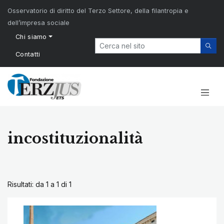
Osservatorio di diritto del Terzo Settore, della filantropia e
dell’impresa sociale
Chi siamo
Contatti
incostituzionalità
Risultati: da 1 a 1 di
1