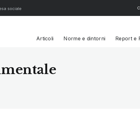
C
resa sociale
Articoli
Norme e dintorni
Report e 
rumentale