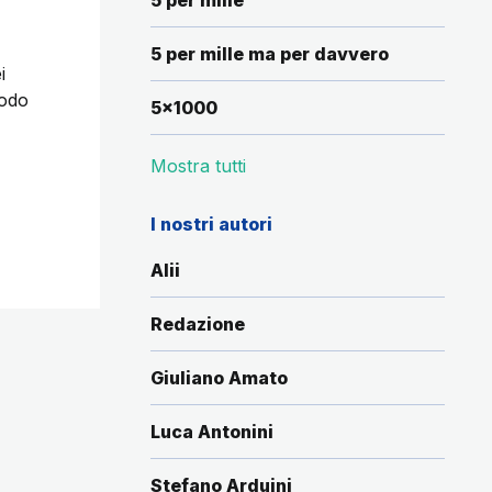
5 per mille
5 per mille ma per davvero
i
modo
5x1000
Mostra tutti
I nostri autori
Alii
Redazione
Giuliano Amato
Luca Antonini
Stefano Arduini