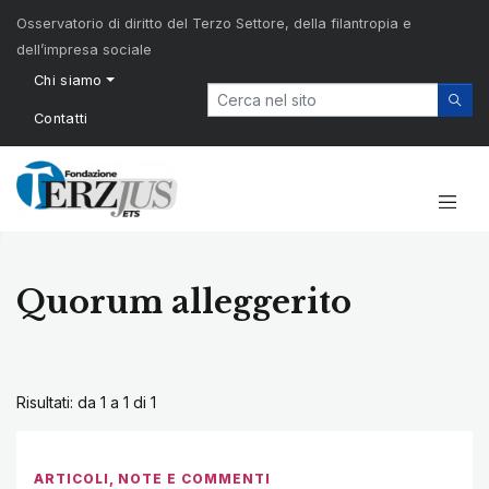
Osservatorio di diritto del Terzo Settore, della filantropia e
dell’impresa sociale
Chi siamo
Contatti
Quorum alleggerito
Risultati: da 1 a 1 di
1
ARTICOLI
,
NOTE E COMMENTI