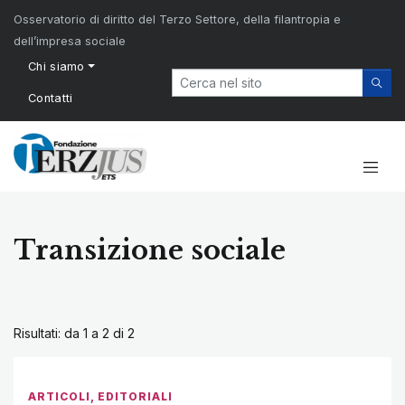
Osservatorio di diritto del Terzo Settore, della filantropia e
dell’impresa sociale
Chi siamo
Contatti
Transizione sociale
Risultati: da 1 a 2 di
2
ARTICOLI
,
EDITORIALI