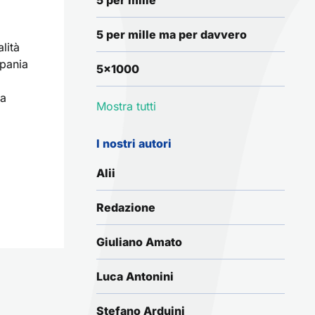
5 per mille
5 per mille ma per davvero
lità
mpania
5x1000
na
Mostra tutti
I nostri autori
Alii
Redazione
Giuliano Amato
Luca Antonini
Stefano Arduini