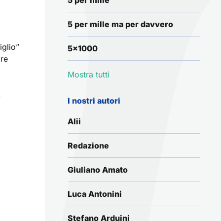
5 per mille
5 per mille ma per davvero
iglio”
5x1000
are
Mostra tutti
,
I nostri autori
Alii
Redazione
Giuliano Amato
Luca Antonini
Stefano Arduini