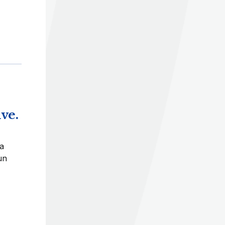
ve.
la
un