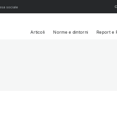
C
resa sociale
Articoli
Norme e dintorni
Report e 