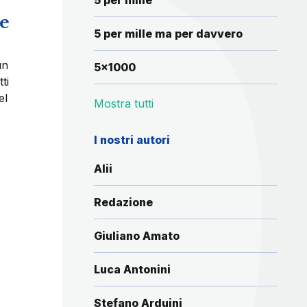
5 per mille
re
5 per mille ma per davvero
un
5x1000
ti
el
Mostra tutti
I nostri autori
Alii
Redazione
Giuliano Amato
Luca Antonini
Stefano Arduini