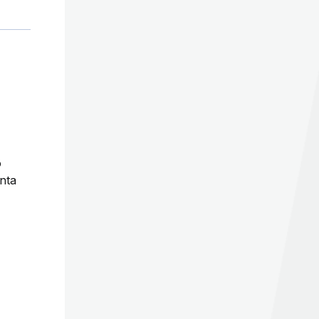
o
enta