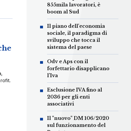
855mila lavoratori, è
boom al Sud
Il piano dell'economia
sociale, il paradigma di
sviluppo che tocca il
che
sistema del paese
Odv e Aps con il
forfettario disapplicano
a,
l’Iva
ofit.
Esclusione IVA fino al
2036 per gli enti
associativi
Il "nuovo" DM 106/2020
sul funzionamento del