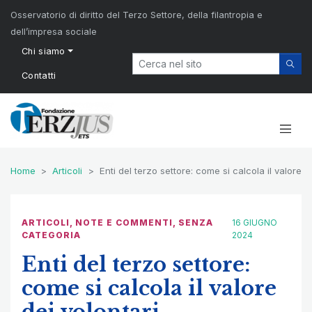
Osservatorio di diritto del Terzo Settore, della filantropia e
dell’impresa sociale
Chi siamo
Contatti
Home
Articoli
Enti del terzo settore: come si calcola il valore d
ARTICOLI
,
NOTE E COMMENTI
,
SENZA
16 GIUGNO
CATEGORIA
2024
Enti del terzo settore:
come si calcola il valore