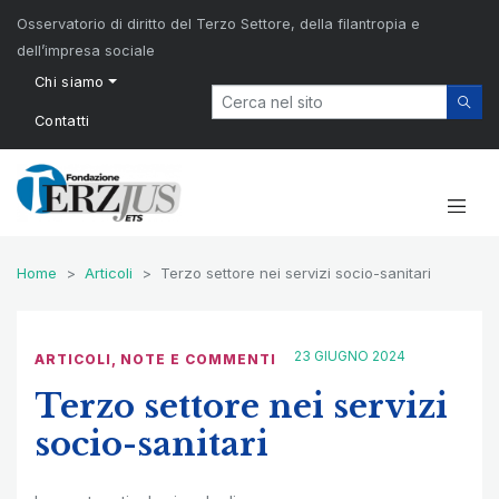
Osservatorio di diritto del Terzo Settore, della filantropia e
dell’impresa sociale
Chi siamo
Contatti
Home
Articoli
Terzo settore nei servizi socio-sanitari
23 GIUGNO 2024
ARTICOLI
,
NOTE E COMMENTI
Terzo settore nei servizi
socio-sanitari