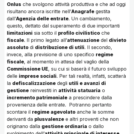
Onlus
che svolgono attività produttiva e che ad oggi
risultano ancora iscritte nell’
Anagrafe
gestita
dall’
Agenzia delle entrate
. Un cambiamento,
questo, dettato dal superamento di due importanti
limitazioni
sia sotto il
profilo civilistico
che
fiscale
. Il primo legato all’
attenuazione
del
divieto
assoluto
di
distribuzione di utili
. Il secondo,
invece, alla previsione di uno specifico
regime
fiscale
, al momento in attesa del vaglio della
Commissione UE
, su cui si baserà il futuro sviluppo
delle
imprese sociali
. Per tali realtà, infatti, scatterà
la
defiscalizzazione
degli
utili e avanzi di
gestione
reinvestiti in
attività statuaria
o
incremento patrimoniale
a prescindere dalla
provenienza delle entrate. Potranno pertanto
scontare il
regime agevolato
anche le somme
derivanti da
plusvalenze
e altri proventi che non
originano dalla
gestione ordinaria
o dallo
svolgimento dell’
attività principale di interesse