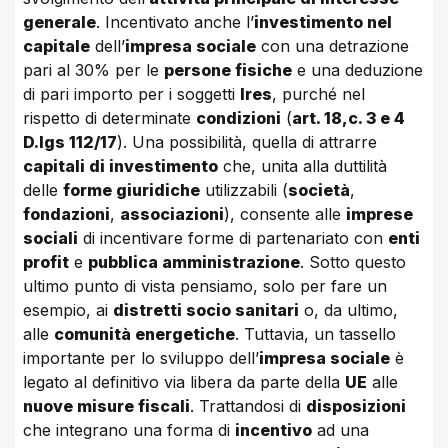
generale
. Incentivato anche l’
investimento nel
capitale
dell’
impresa sociale
con una detrazione
pari al 30% per le
persone fisiche
e una deduzione
di pari importo per i soggetti
Ires
, purché nel
rispetto di determinate
condizioni
(
art. 18,c. 3 e 4
D.lgs 112/17
). Una possibilità, quella di attrarre
capitali di investimento
che, unita alla duttilità
delle
forme giuridiche
utilizzabili (
società
,
fondazioni
,
associazioni
), consente alle
imprese
sociali
di incentivare forme di partenariato con
enti
profit
e
pubblica amministrazione
. Sotto questo
ultimo punto di vista pensiamo, solo per fare un
esempio, ai
distretti socio sanitari
o, da ultimo,
alle
comunità energetiche
. Tuttavia, un tassello
importante per lo sviluppo dell’
impresa sociale
è
legato al definitivo via libera da parte della
UE
alle
nuove misure fiscali
. Trattandosi di
disposizioni
che integrano una forma di
incentivo
ad una