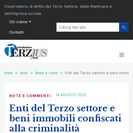
Osservatorio di diritto del Terzo Settore, della filantropia e
dell’impresa sociale
Chi siamo
Contatti
Home
Articoli
Note e commenti
Enti del Terzo settore e beni immobil
14 AGOSTO 2020
NOTE E COMMENTI
Enti del Terzo settore e
beni immobili confiscati
alla criminalità