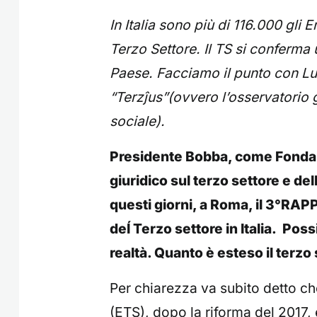
In Italia sono più di 116.000 gli E
Terzo Settore. Il TS si conferma u
Paese. Facciamo il punto con Lu
“Terzĵus”(ovvero l’osservatorio g
sociale).
Presidente Bobba, come Fondaz
giuridico sul terzo settore e de
questi giorni, a Roma, il 3°RAPP
deĺ Terzo settore in Italia. Pos
realtà. Quanto è esteso il terzo
Per chiarezza va subito detto che
(ETS), dopo la riforma del 2017, 