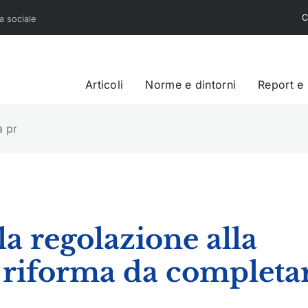
C
sa sociale
Articoli
Norme e dintorni
Report e
lla promozione. Una riforma da completare
la regolazione alla
riforma da completa