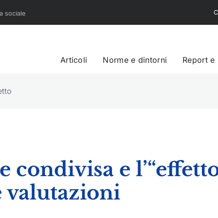
C
sa sociale
Articoli
Norme e dintorni
Report e
etto di sistema”: prime valutazioni
condivisa e l’“effett
 valutazioni