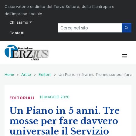
Osservatorio di diritto del Terzo Settore, della filantropia e
dell’impresa sociale
Chi siamo
Contatti
Home
Articoli
Editoriali
Un Piano in 5 anni. Tre mosse per fare da
13 MAGGIO 2020
EDITORIALI
Un Piano in 5 anni. Tre
mosse per fare davvero
universale il Servizio