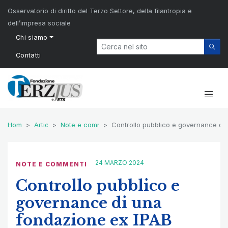
Osservatorio di diritto del Terzo Settore, della filantropia e
dell’impresa sociale
Chi siamo
Contatti
Home
Articoli
Note e commenti
Controllo pubblico e governance di
24 MARZO 2024
NOTE E COMMENTI
Controllo pubblico e
governance di una
fondazione ex IPAB