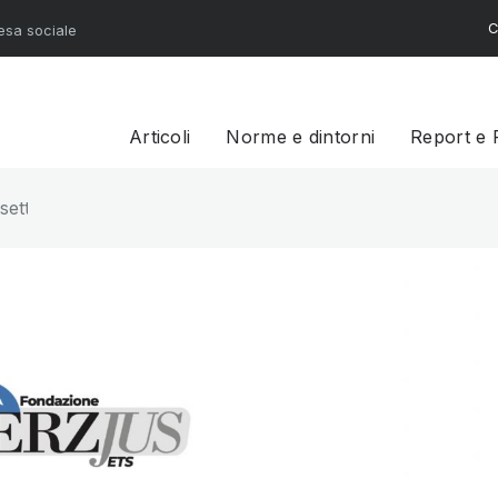
C
resa sociale
Articoli
Norme e dintorni
Report e 
settore. 1° Rapporto sul quadro giuridico dell’economia soc