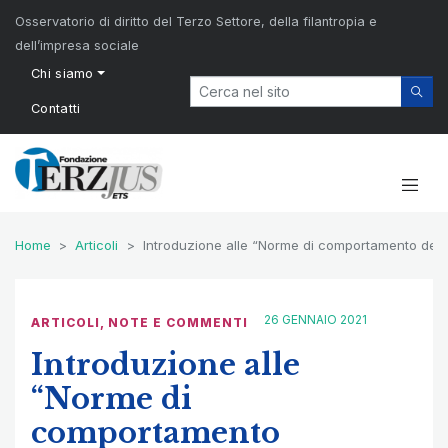
Osservatorio di diritto del Terzo Settore, della filantropia e
dell’impresa sociale
Chi siamo
Contatti
Home
Articoli
Introduzione alle “Norme di comportamento dell’or
26 GENNAIO 2021
ARTICOLI
,
NOTE E COMMENTI
Introduzione alle
“Norme di
comportamento