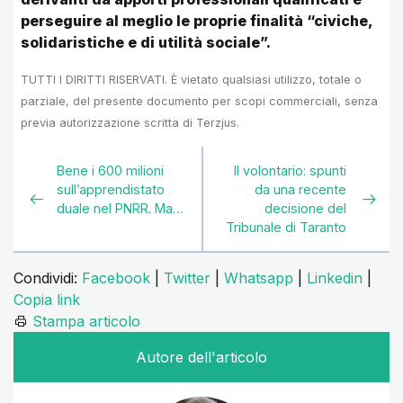
perseguire al meglio le proprie finalità “civiche,
solidaristiche e di utilità sociale”.
TUTTI I DIRITTI RISERVATI. È vietato qualsiasi utilizzo, totale o
parziale, del presente documento per scopi commerciali, senza
previa autorizzazione scritta di Terzjus.
Bene i 600 milioni
Il volontario: spunti
sull’apprendistato
da una recente
duale nel PNRR. Ma…
decisione del
Tribunale di Taranto
Condividi:
Facebook
|
Twitter
|
Whatsapp
|
Linkedin
|
Copia link
Stampa articolo
Autore dell'articolo