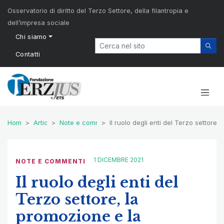
Osservatorio di diritto del Terzo Settore, della filantropia e
dell’impresa sociale
Chi siamo
Contatti
Home
Articoli
Note e commenti
Il ruolo degli enti del Terzo settore
1 DICEMBRE 2021
NOTE E COMMENTI
Il ruolo degli enti del
Terzo settore, la
promozione e la