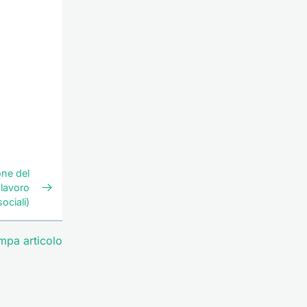
one del
 lavoro
sociali)
mpa articolo