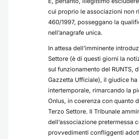
È, pertanto, illegittimo escludere 
cui proprio le associazioni non ri
460/1997, posseggano la qualific
nell’anagrafe unica.
In attesa dell’imminente introdu
Settore (è di questi giorni la no
sul funzionamento del RUNTS, di
Gazzetta Ufficiale), il giudice ha a
intertemporale, rimarcando la pie
Onlus, in coerenza con quanto di
Terzo Settore. Il Tribunale ammi
dell’associazione pretermessa 
provvedimenti confliggenti adott