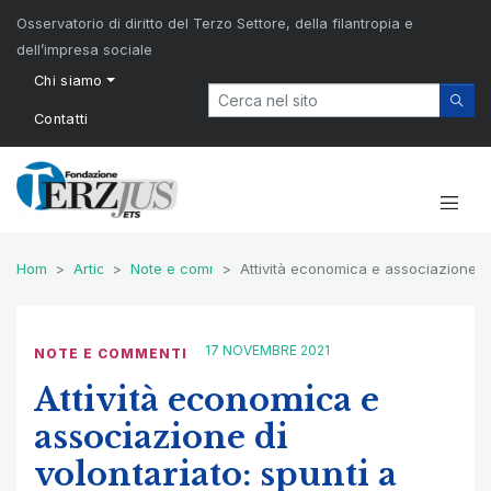
Osservatorio di diritto del Terzo Settore, della filantropia e
dell’impresa sociale
Chi siamo
Contatti
Home
Articoli
Note e commenti
Attività economica e associazione d
17 NOVEMBRE 2021
NOTE E COMMENTI
Attività economica e
associazione di
volontariato: spunti a